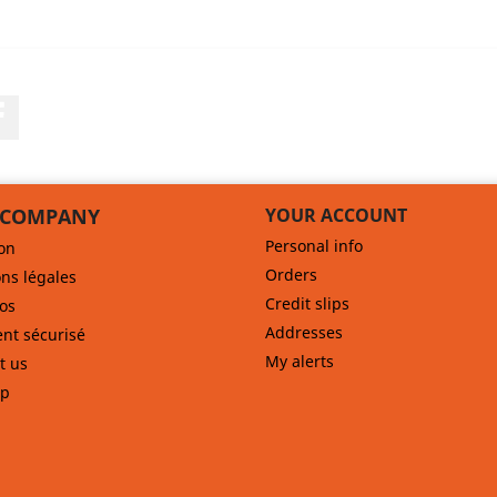
Facebook
 COMPANY
YOUR ACCOUNT
Personal info
son
Orders
ns légales
Credit slips
os
Addresses
nt sécurisé
My alerts
t us
ap