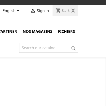
shopping_cart


Cart
(0)
English
Sign in
TARTINER
NOS MAGASINS
FICHIERS
