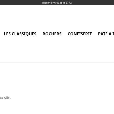
Bischheim: 0388186772
LES CLASSIQUES
ROCHERS
CONFISERIE
PATE A 
u site.