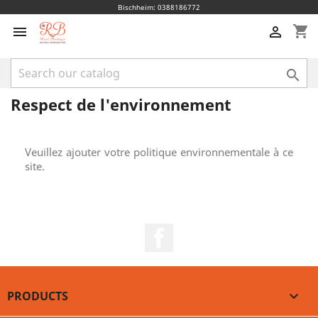
Bischheim: 0388186772
shopping_cart



Respect de l'environnement
Veuillez ajouter votre politique environnementale à ce
site.
Facebook
PRODUCTS
