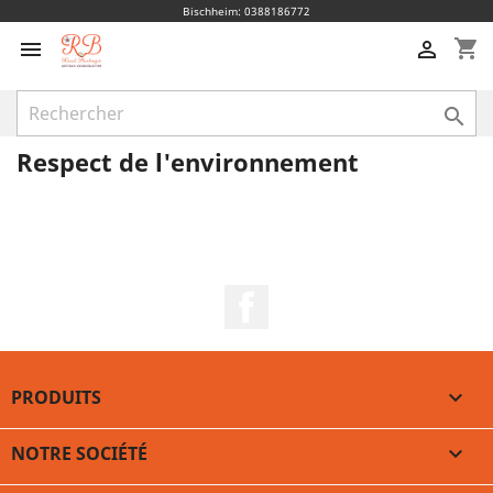
Bischheim: 0388186772
shopping_cart



Respect de l'environnement
Facebook
PRODUITS

NOTRE SOCIÉTÉ
