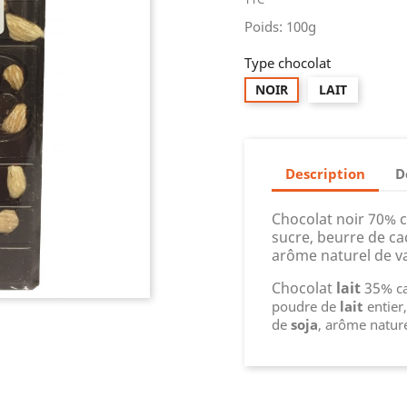
Poids: 100g
Type chocolat
NOIR
LAIT
Description
D
Chocolat noir 70% 
sucre, beurre de ca
arôme naturel de va
Chocolat
lait
35%
c
poudre de
lait
entier,
de
soja
, arôme nature