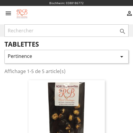
Bischheim: 0388186772



TABLETTES
Pertinence

Affichage 1-5 de 5 article(s)