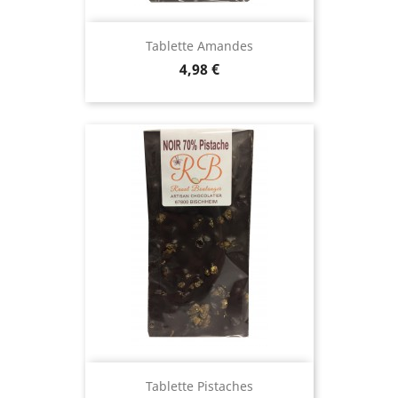
Tablette Amandes
Prix
4,98 €
Tablette Pistaches